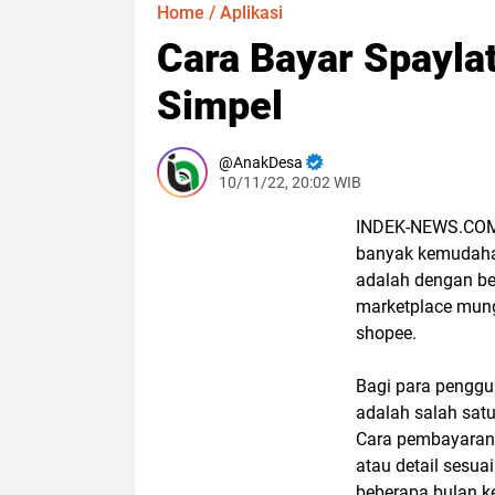
Home
/
Aplikasi
Cara Bayar Spaylat
Simpel
AnakDesa
10/11/22, 20:02 WIB
INDEK-NEWS.COM
banyak kemudahan
adalah dengan bel
marketplace mung
shopee.
Bagi para penggu
adalah salah satu
Cara pembayaran 
atau detail sesu
beberapa bulan 