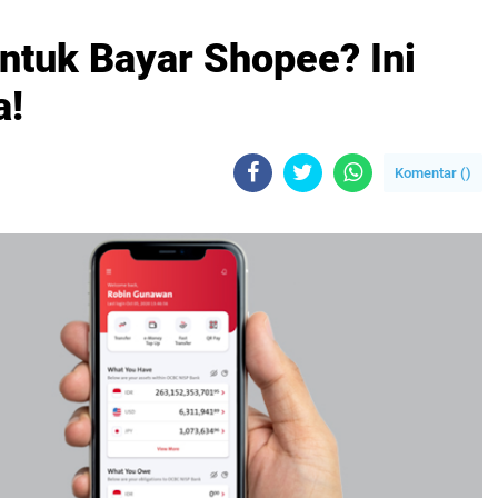
tuk Bayar Shopee? Ini
a!
Komentar (
)