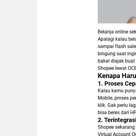
Belanja online se
Apalagi kalau bel
sampai flash sal
bingung saat ingi
bakal diajak buat
Shopee lewat OCB
Kenapa Haru
1. Proses Ce
Kalau kamu punya
Mobile, proses p
klik. Gak perlu la
bisa beres dari H
2. Terintegra
Shopee sekarang
Virtual Account O