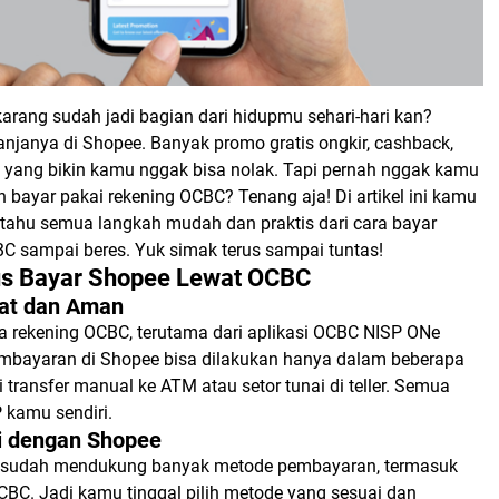
karang sudah jadi bagian dari hidupmu sehari-hari kan?
anjanya di Shopee. Banyak promo gratis ongkir, cashback,
e yang bikin kamu nggak bisa nolak. Tapi pernah nggak kamu
n bayar pakai rekening OCBC? Tenang aja! Di artikel ini kamu
 tahu semua langkah mudah dan praktis dari cara bayar
C sampai beres. Yuk simak terus sampai tuntas!
s Bayar Shopee Lewat OCBC
pat dan Aman
 rekening OCBC, terutama dari aplikasi OCBC NISP ONe
embayaran di Shopee bisa dilakukan hanya dalam beberapa
gi transfer manual ke ATM atau setor tunai di teller. Semua
P kamu sendiri.
si dengan Shopee
 sudah mendukung banyak metode pembayaran, termasuk
CBC. Jadi kamu tinggal pilih metode yang sesuai dan