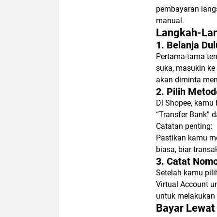
pembayaran langsu
manual.
Langkah-Lan
1. Belanja Du
Pertama-tama ten
suka, masukin ke 
akan diminta me
2. Pilih Meto
Di Shopee, kamu b
“Transfer Bank” 
Catatan penting:
Pastikan kamu me
biasa, biar trans
3. Catat Nomo
Setelah kamu pil
Virtual Account 
untuk melakukan 
Bayar Lewat