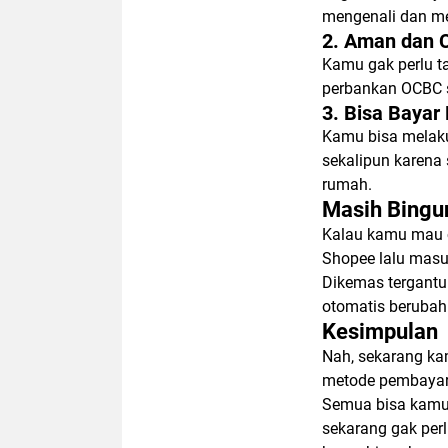
mengenali dan me
2. Aman dan 
Kamu gak perlu t
perbankan OCBC s
3. Bisa Bayar
Kamu bisa melak
sekalipun karena 
rumah.
Masih Bingu
Kalau kamu mau c
Shopee lalu mas
Dikemas
tergantu
otomatis berubah
Kesimpulan
Nah, sekarang ka
metode pembayara
Semua bisa kamu 
sekarang gak per