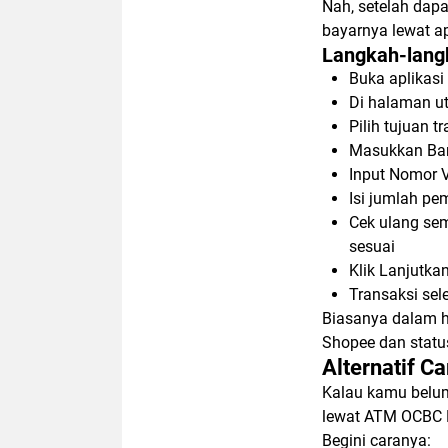
Nah, setelah dapa
bayarnya lewat a
Langkah-lang
Buka aplikasi
Di halaman ut
Pilih tujuan t
Masukkan Ban
Input Nomor V
Isi jumlah pe
Cek ulang se
sesuai
Klik Lanjutka
Transaksi sel
Biasanya dalam h
Shopee dan statu
Alternatif 
Kalau kamu belum 
lewat ATM OCBC 
Begini caranya: