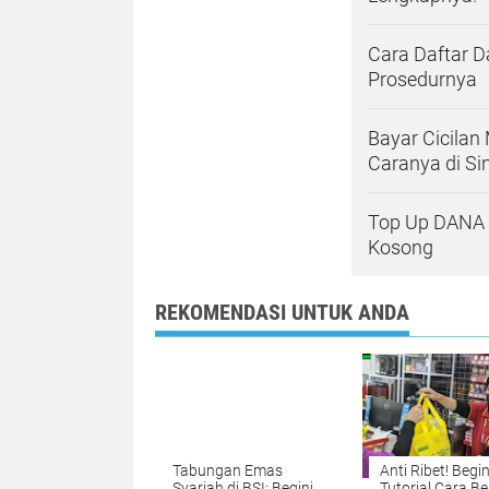
Cara Daftar D
Prosedurnya
Bayar Cicilan
Caranya di Sin
Top Up DANA P
Kosong
REKOMENDASI UNTUK ANDA
Tabungan Emas
Anti Ribet! Begin
Syariah di BSI: Begini
Tutorial Cara Be