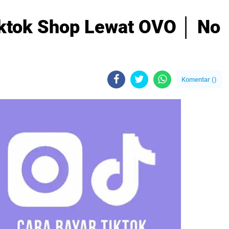
ktok Shop Lewat OVO │ No
Komentar (
)