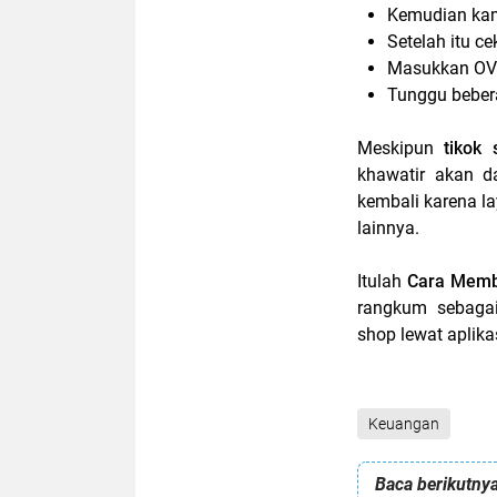
Kemudian kam
Setelah itu c
Masukkan OV
Tunggu bebera
Meskipun
tikok 
khawatir akan d
kembali karena l
lainnya.
Itulah
Cara Memb
rangkum sebaga
shop lewat aplika
Keuangan
Baca berikutnya