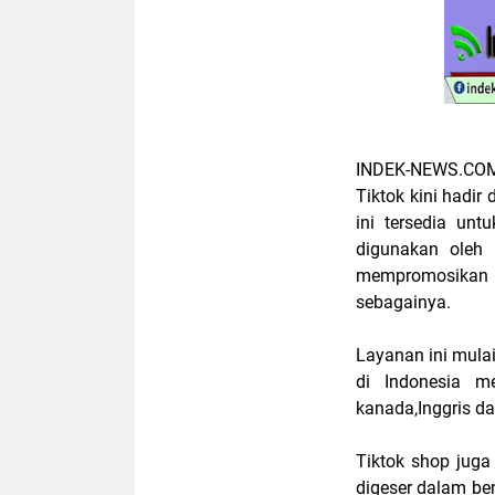
INDEK-NEWS.CO
Tiktok kini hadi
ini tersedia un
digunakan oleh 
mempromosikan pr
sebagainya.
Layanan ini mulai
di Indonesia me
kanada,Inggris da
Tiktok shop jug
digeser dalam be