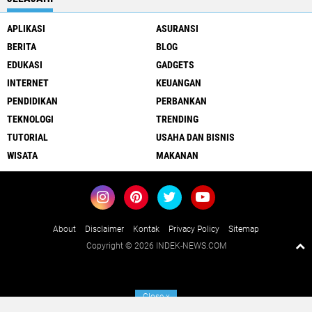
APLIKASI
ASURANSI
BERITA
BLOG
EDUKASI
GADGETS
INTERNET
KEUANGAN
PENDIDIKAN
PERBANKAN
TEKNOLOGI
TRENDING
TUTORIAL
USAHA DAN BISNIS
WISATA
MAKANAN
About
Disclaimer
Kontak
Privacy Policy
Sitemap
Copyright ©
2026 INDEK-NEWS.COM
Close
x