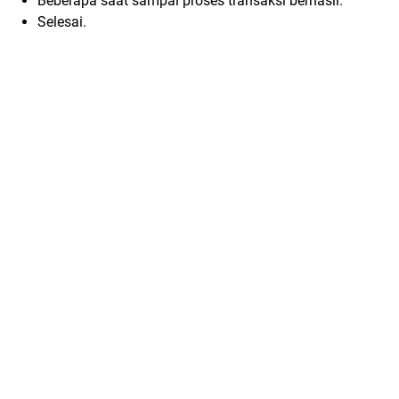
Beberapa saat sampai proses transaksi berhasil.
Selesai.