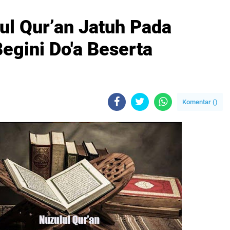
ul Qur’an Jatuh Pada
egini Do'a Beserta
Komentar (
)