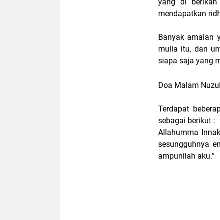
yang di berikan
mendapatkan rid
Banyak amalan y
mulia itu, dan u
siapa saja yang 
Doa Malam Nuzul
Terdapat beber
sebagai berikut :
Allahumma Innaka
sesungguhnya e
ampunilah aku.”