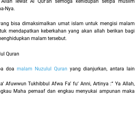
 Allah lewat Al Qur’an semoga kehidupan setipa muslim
ha-Nya.
ang bisa dimaksimalkan umat islam untuk mengisi malam
ntuk mendapatkan keberkahan yang akan allah berikan bagi
menghidupkan malam tersebut.
ul Quran
apa doa
malam Nuzulul Quran
yang dianjurkan, antara lain
‘ Afuwwun Tukhibbul Afwa Fa’ fu‘ Anni, Artinya :“ Ya Allah,
ngkau Maha pemaaf dan engkau menyukai ampunan maka