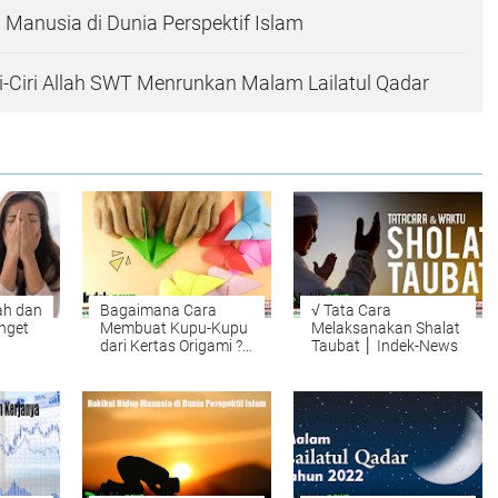
 Manusia di Dunia Perspektif Islam
ri-Ciri Allah SWT Menrunkan Malam Lailatul Qadar
ah dan
Bagaimana Cara
√ Tata Cara
nget
Membuat Kupu-Kupu
Melaksanakan Shalat
dari Kertas Origami ?
Taubat │ Indek-News
indek-news.com