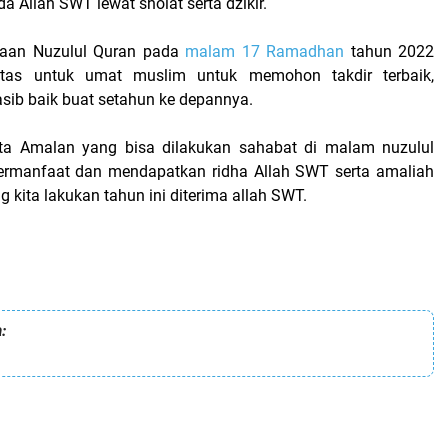
a Allah SWT lewat sholat serta dzikir.
maan Nuzulul Quran pada
malam 17 Ramadhan
tahun 2022
itas untuk umat muslim untuk memohon takdir terbaik,
sib baik buat setahun ke depannya.
ta
A
malan yang bisa dilakukan sahabat di malam nuzulul
ermanfaat dan mendapatkan ridha Allah SWT serta amaliah
 kita lakukan tahun ini diterima allah SWT.
: