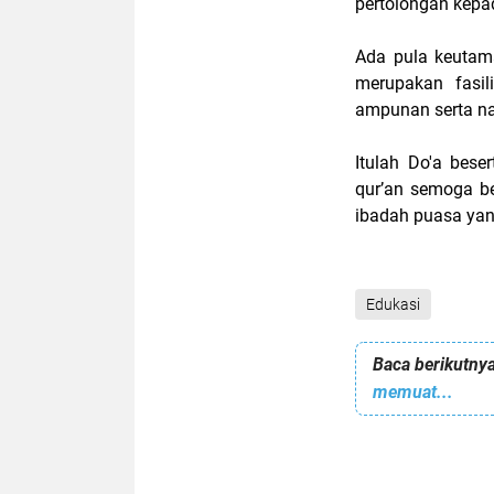
pertolongan kepad
Ada pula keuta
merupakan fasil
ampunan serta na
Itulah Do'a beser
qur’an semoga b
ibadah puasa yang
Edukasi
Baca berikutnya
memuat...