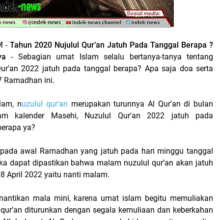
M -
Tahun 2020 Nujulul Qur’an Jatuh Pada Tanggal Berapa ?
ya
-
Sebagian umat Islam selalu bertanya-tanya tentang
ur'an 2022 jatuh pada tanggal berapa? Apa saja doa serta
 Ramadhan ini.
lam, n
uzulul qur'an
merupakan turunnya Al Qur’an di bulan
m kalender Masehi, Nuzulul Qur'an 2022 jatuh pada
berapa ya?
t pada awal Ramadhan yang jatuh pada hari minggu tanggal
ka dapat dipastikan bahwa malam nuzulul qur’an akan jatuh
18 April 2022 yaitu nanti malam.
antikan mala mini, karena umat islam begitu memuliakan
qur’an diturunkan dengan segala kemuliaan dan keberkahan