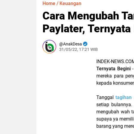
Home
/
Keuangan
Cara Mengubah Ta
Paylater, Ternyata
AnakDesa
31/05/22, 17:21 WIB
INDEK-NEWS.C
Ternyata Begini
-
mereka para pen
kepada konsumen
Tanggal
tagihan
setiap bulannya.
mengubah wah tan
supaya ya memili
barang yang merek