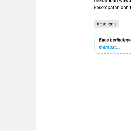
menambah wawasa
kesempatan dan t
Keuangan
Baca berikutnya
memuat...