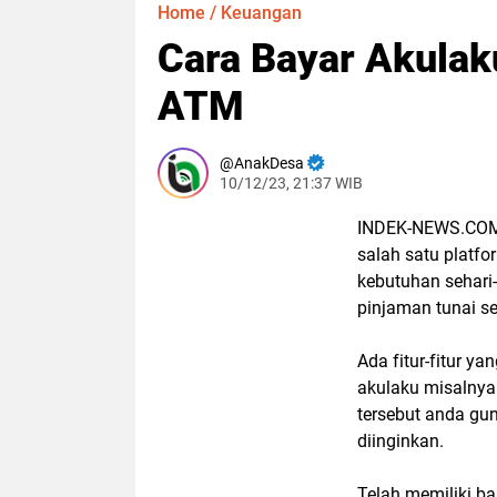
Home
/
Keuangan
Cara Bayar Akulak
ATM
AnakDesa
10/12/23, 21:37 WIB
INDEK-NEWS.COM -
salah satu platfo
kebutuhan sehari
pinjaman tunai se
Ada fitur-fitur y
akulaku misalnya 
tersebut anda gu
diinginkan.
Telah memiliki ba