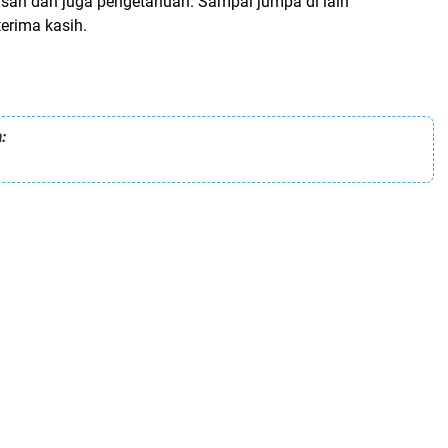
n dan juga pengetahuan. Sampai jumpa di lain
erima kasih.
: