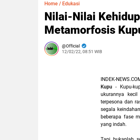
Home
/
Edukasi
Nilai-Nilai Kehidu
Metamorfosis Kup
Official
12/02/22, 08:51 WIB
INDEK-NEWS.CO
Kupu
- Kupu-kup
ukurannya keci
terpesona dan ras
segala keindaha
beberapa fase mu
yang indah.
Tapi bukanlah s