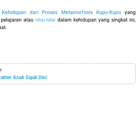
ai Kehidupan dari Proses Metamorfosis Kupu-Kupu
yang
 pelajaran atau
nilai-nilai
dalam kehidupan yang singkat ini,
at.
:
kter Anak Sejak Dini