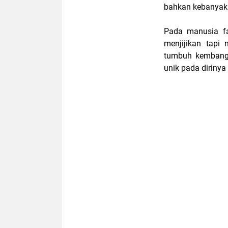
bahkan kebanyaka
Pada manusia fas
menjijikan tapi
tumbuh kembang s
unik pada dirinya 