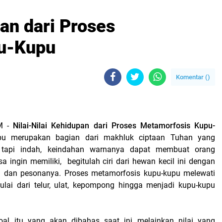
pan dari Proses
u-Kupu
Komentar (
)
M -
Nilai-Nilai Kehidupan dari Proses Metamorfosis Kupu-
u merupakan bagian dari makhluk ciptaan Tuhan yang
l tapi indah, keindahan warnanya dapat membuat orang
a ingin memiliki, begitulah ciri dari hewan kecil ini dengan
n dan pesonanya. Proses metamorfosis kupu-kupu melewati
lai dari telur, ulat, kepompong hingga menjadi kupu-kupu
oal itu yang akan dibahas saat ini melainkan nilai yang